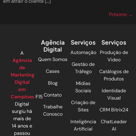
em atrair o cliente […]
Próximo
→
Agência
Serviços
Serviços
Digital
Automação
Produção de
A
Quem Somos
Video
Agência
Gestão de
de
Cases
Tráfego
Catálogos de
Marketing
Produtos
Digital
Blog
Mídias
em
Sociais
Identidade
Contato
Campinas
F15
Visual
Criação de
Digital
Trabalhe
Sites
CRM Bitrix24
surgiu há
Conosco
mais de
Inteligência
ChatLeader
14 anos e
Artificial
AI
passou