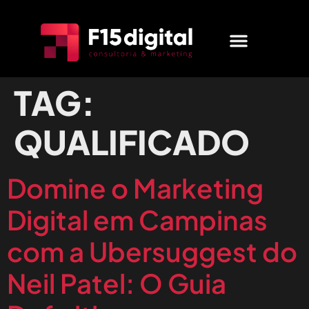
MARKETING DIGITAL
QUEM SOMOS
FALE CONOSCO
TAG:
QUALIFICADO
Domine o Marketing
Digital em Campinas
com a Ubersuggest do
Neil Patel: O Guia