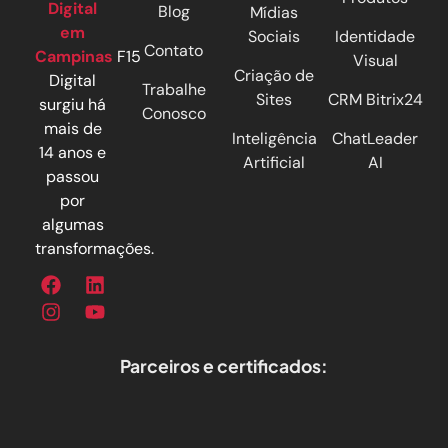
Digital
Blog
Mídias
em
Sociais
Identidade
Contato
Campinas
F15
Visual
Criação de
Digital
Trabalhe
Sites
CRM Bitrix24
surgiu há
Conosco
mais de
Inteligência
ChatLeader
14 anos e
Artificial
AI
passou
por
algumas
transformações.
Parceiros e certificados: