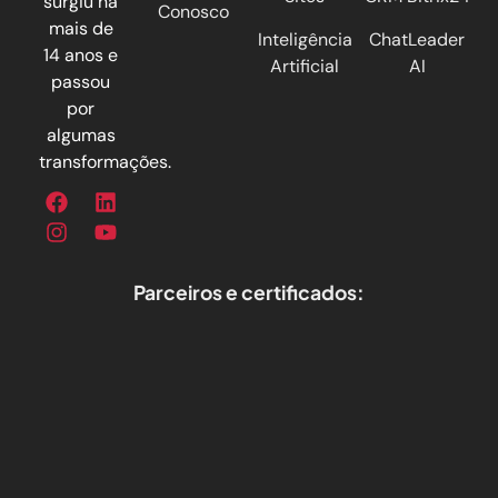
surgiu há
Conosco
mais de
Inteligência
ChatLeader
14 anos e
Artificial
AI
passou
por
algumas
transformações.
Parceiros e certificados: