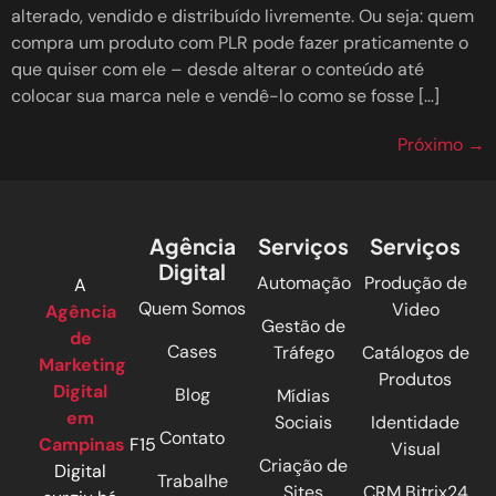
alterado, vendido e distribuído livremente. Ou seja: quem
compra um produto com PLR pode fazer praticamente o
que quiser com ele – desde alterar o conteúdo até
colocar sua marca nele e vendê-lo como se fosse […]
Próximo
→
Agência
Serviços
Serviços
Digital
Automação
Produção de
A
Quem Somos
Video
Agência
Gestão de
de
Cases
Tráfego
Catálogos de
Marketing
Produtos
Digital
Blog
Mídias
em
Sociais
Identidade
Contato
Campinas
F15
Visual
Criação de
Digital
Trabalhe
Sites
CRM Bitrix24