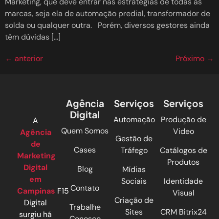
Marketing, que deve entrar nas estratégias de todas as
marcas, seja ela de automação predial, transformador de
solda ou qualquer outra. Porém, diversos gestores ainda
têm dúvidas […]
←
anterior
Próximo
→
Agência
Serviços
Serviços
Digital
Automação
Produção de
A
Quem Somos
Video
Agência
Gestão de
de
Cases
Tráfego
Catálogos de
Marketing
Produtos
Digital
Blog
Mídias
em
Sociais
Identidade
Contato
Campinas
F15
Visual
Criação de
Digital
Trabalhe
Sites
CRM Bitrix24
surgiu há
Conosco