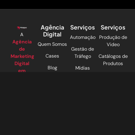
Agência
Serviços
Serviços
Digital
A
Automação
Produção de
Agência
Quem Somos
Video
de
Gestão de
Cases
Marketing
Tráfego
Catálogos de
Digital
Produtos
Blog
Mídias
em
Sociais
Identidade
Campinas
F15
Contato
Visual
Digital
Criação de
Trabalhe
surgiu há
Sites
CRM Bitrix24
Conosco
mais de
Inteligência
ChatLeader
14 anos e
Artificial
AI
passou
por
algumas