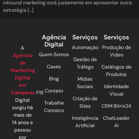
inbound marketing está justamente em apresentar outra
estratégia […]
Agência
Serviços
Serviços
Digital
Automação
Produção de
A
Quem Somos
Video
Agência
Gestão de
de
Cases
Tráfego
Catálogos de
Marketing
Produtos
Digital
Blog
Mídias
em
Sociais
Identidade
Contato
Campinas
F15
Visual
Criação de
Digital
Trabalhe
Sites
CRM Bitrix24
surgiu há
Conosco
mais de
Inteligência
ChatLeader
14 anos e
Artificial
AI
passou
por