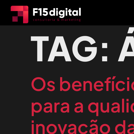
TAG:
Os benefíci
para a qual
inovação d