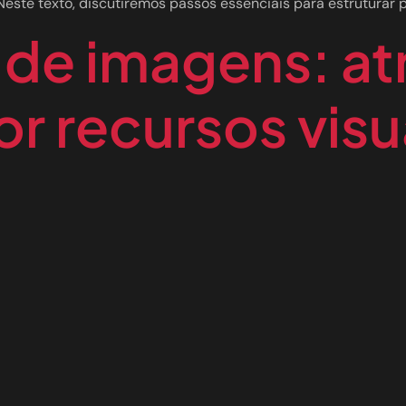
este texto, discutiremos passos essenciais para estruturar 
de imagens: at
or recursos visu