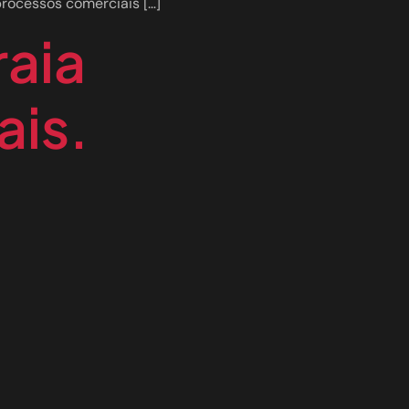
processos comerciais […]
raia
ais.