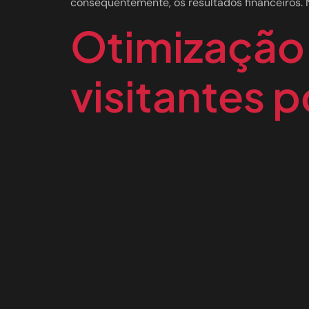
consequentemente, os resultados financeiros. N
Otimização 
visitantes p